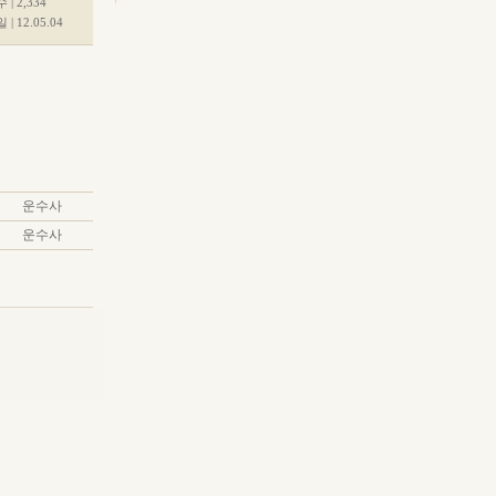
| 2,334
 |
12.05.04
운수사
운수사