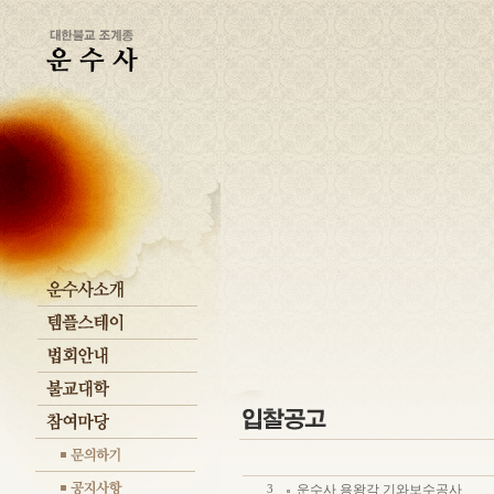
운수사 용왕각 기와보수공사
3