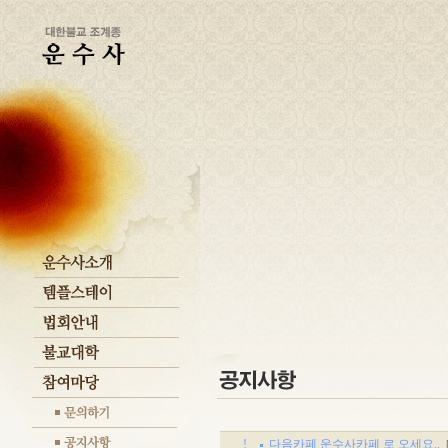
!
다음카페 운수사카페 로 오세요..